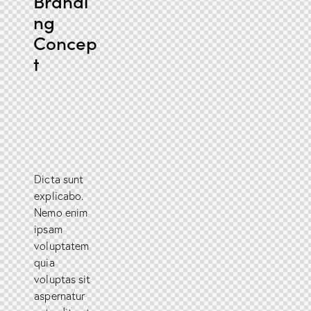
Brandi
ng
Concep
t
Dicta sunt
explicabo.
Nemo enim
ipsam
voluptatem
quia
voluptas sit
aspernatur